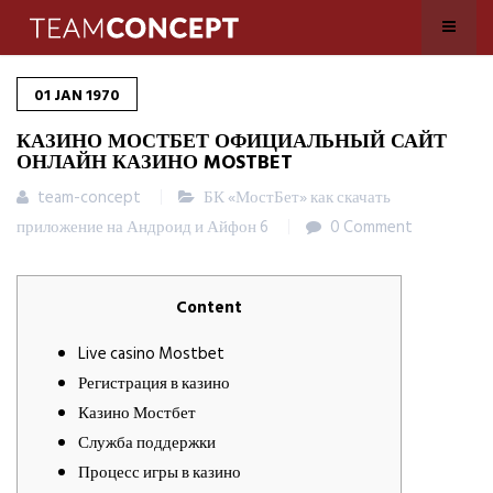
01
JAN
1970
КАЗИНО МОСТБЕТ ОФИЦИАЛЬНЫЙ САЙТ
ОНЛАЙН КАЗИНО MOSTBET
team-concept
БК «МостБет» как скачать
приложение на Андроид и Айфон 6
0 Comment
Content
Live casino Mostbet
Регистрация в казино
Казино Мостбет
Служба поддержки
Процесс игры в казино