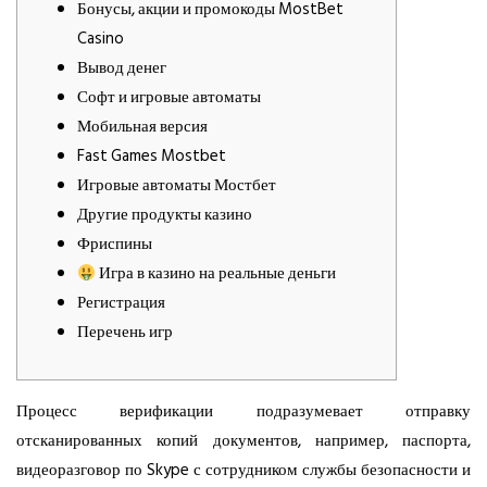
Бонусы, акции и промокоды MostBet
Casino
Вывод денег
Софт и игровые автоматы
Мобильная версия
Fast Games Mostbet
Игровые автоматы Мостбет
Другие продукты казино
Фриспины
Игра в казино на реальные деньги
Регистрация
Перечень игр
Процесс верификации подразумевает отправку
отсканированных копий документов, например, паспорта,
видеоразговор по Skype с сотрудником службы безопасности и