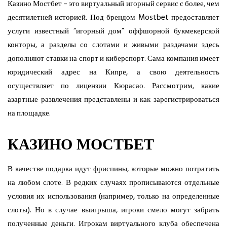
Казино Мостбет – это виртуальный игорный сервис с более, чем
десятилетней историей. Под брендом Mostbet предоставляет
услуги известный “игорный дом” оффшорной букмекерской
конторы, а разделы со слотами и живыми раздачами здесь
дополняют ставки на спорт и киберспорт. Сама компания имеет
юридический адрес на Кипре, а свою деятельность
осуществляет по лицензии Кюрасао. Рассмотрим, какие
азартные развлечения представлены и как зарегистрироваться
на площадке.
КАЗИНО МОСТБЕТ
В качестве подарка идут фриспины, которые можно потратить
на любом слоте. В редких случаях прописываются отдельные
условия их использования (например, только на определенные
слоты). Но в случае выигрыша, игроки смело могут забрать
полученные деньги. Игрокам виртуального клуба обеспечена