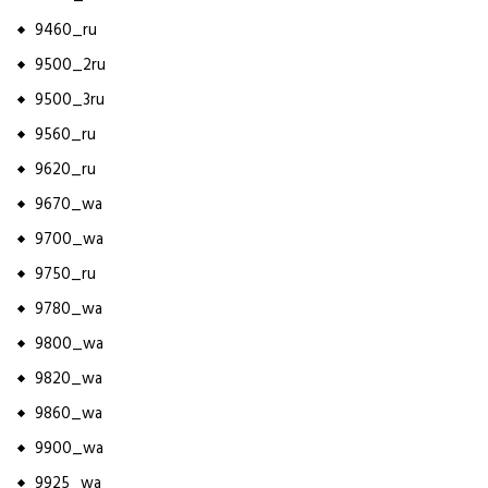
9460_ru
9500_2ru
9500_3ru
9560_ru
9620_ru
9670_wa
9700_wa
9750_ru
9780_wa
9800_wa
9820_wa
9860_wa
9900_wa
9925_wa