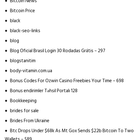
Bitcoin News
Bitcoin Price
black
black-seo-links
blog
Blog Oficial Brasil Login 30 Rodadas Grátis – 297
blogstanitim
body-vitamin.com.ua
Bonus Codes For Ozwin Casino Freebies Your Time – 698
Bonus endirimler Təhsil Portalı 128
Bookkeeping
brides for sale
Brides From Ukraine
Btc Drops Under $68k As Mt Gox Sends $22b Bitcoin To Two
Wallets – 589