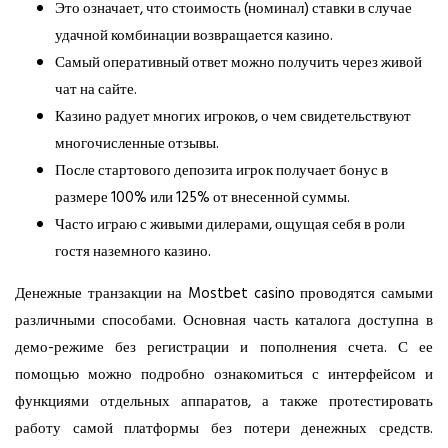
Это означает, что стоимость (номинал) ставки в случае
удачной комбинации возвращается казино.
Самый оперативный ответ можно получить через живой
чат на сайте.
Казино радует многих игроков, о чем свидетельствуют
многочисленные отзывы.
После стартового депозита игрок получает бонус в
размере 100% или 125% от внесенной суммы.
Часто играю с живыми дилерами, ощущая себя в роли
гостя наземного казино.
Денежные транзакции на Mostbet casino проводятся самыми
различными способами. Основная часть каталога доступна в
демо-режиме без регистрации и пополнения счета. С ее
помощью можно подробно ознакомиться с интерфейсом и
функциями отдельных аппаратов, а также протестировать
работу самой платформы без потери денежных средств.