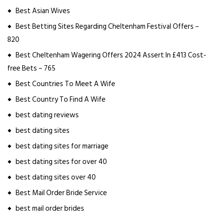
Best Asian Wives
Best Betting Sites Regarding Cheltenham Festival Offers –
820
Best Cheltenham Wagering Offers 2024 Assert In £413 Cost-
free Bets – 765
Best Countries To Meet A Wife
Best Country To Find A Wife
best dating reviews
best dating sites
best dating sites for marriage
best dating sites for over 40
best dating sites over 40
Best Mail Order Bride Service
best mail order brides