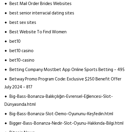
Best Mail Order Brides Websites
best senior interracial dating sites
best sex sites
Best Website To Find Women
bet10
bet10 casino
bet10-casino
Betting Company Mostbet App Online Sports Betting – 495
Betway Promo Program Code: Exclusive $250 Benefit Offer
July 2024 – 817
Big-Bass-Bonanza-Balıkçılığın-Evrensel-Eğlencesi-Slot-
Dünyasında.html
Big-Bass-Bonanza-Slot-Demo-Oyununu-Keşfedin.html
Bigger-Bass-Bonanza-Nedir-Slot-Oyunu-Hakkında-Bilgi.html