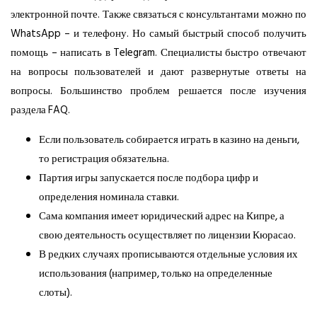
электронной почте. Также связаться с консультантами можно по
WhatsApp – и телефону. Но самый быстрый способ получить
помощь – написать в Telegram. Специалисты быстро отвечают
на вопросы пользователей и дают развернутые ответы на
вопросы. Большинство проблем решается после изучения
раздела FAQ.
Если пользователь собирается играть в казино на деньги,
то регистрация обязательна.
Партия игры запускается после подбора цифр и
определения номинала ставки.
Сама компания имеет юридический адрес на Кипре, а
свою деятельность осуществляет по лицензии Кюрасао.
В редких случаях прописываются отдельные условия их
использования (например, только на определенные
слоты).