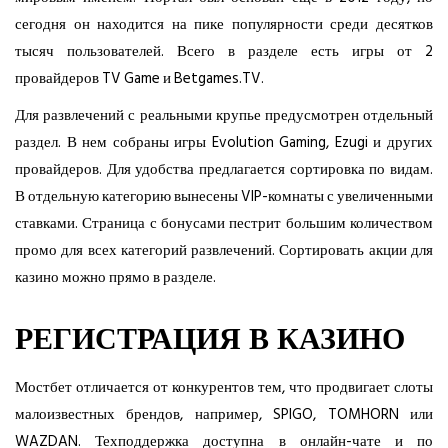
сегодня он находится на пике популярности среди десятков
тысяч пользователей. Всего в разделе есть игры от 2
провайдеров TV Game и Betgames.TV.
Для развлечений с реальными крупье предусмотрен отдельный
раздел. В нем собраны игры Evolution Gaming, Ezugi и других
провайдеров. Для удобства предлагается сортировка по видам.
В отдельную категорию вынесены VIP-комнаты с увеличенными
ставками. Страница с бонусами пестрит большим количеством
промо для всех категорий развлечений. Сортировать акции для
казино можно прямо в разделе.
РЕГИСТРАЦИЯ В КАЗИНО
Мостбет отличается от конкурентов тем, что продвигает слоты
малоизвестных брендов, например, SPIGO, TOMHORN или
WAZDAN. Техподдержка доступна в онлайн-чате и по