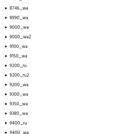
8746_wa
8990_wa
9000_wa
9000_wa2
9100_wa
9150_wa
9200_ru
9200_ru2
9200_wa
9300_wa
9350_wa
9380_wa
9400_ru
9400_wa