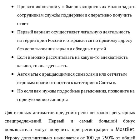
При возникновении у геймеров вопросов их можно задать
сотрудникам службы поддержки и оперативно получить
ответ.
Первый вариант осуществляет легальную деятельность
на территории России и открывается по прямому адресу
без использования зеркал и обходных путей.
Если и можно рассчитывать на какую-то адекватность
казино, то она здесь есть.
Автоматы с вращающимися символами или сетчатым
игровым полем относятся к категории « Слоты ».
Но если вам нужны подробные разъяснения, позвоните на
горячую линию саппорта.
Для игровых автоматов предусмотрено несколько регулярных
спецпредложений. Первый и самый большой бонус
пользователи могут получить при регистрации в MostBet.
Игроку дополнительно начисляется от 100 до 250% от общей