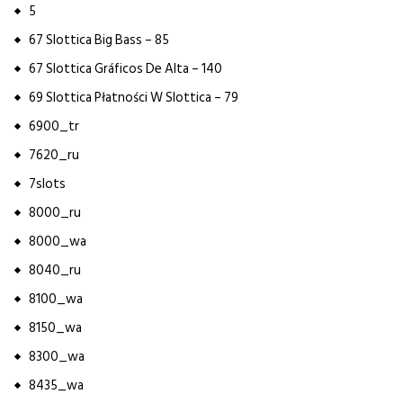
5
67 Slottica Big Bass – 85
67 Slottica Gráficos De Alta – 140
69 Slottica Płatności W Slottica – 79
6900_tr
7620_ru
7slots
8000_ru
8000_wa
8040_ru
8100_wa
8150_wa
8300_wa
8435_wa