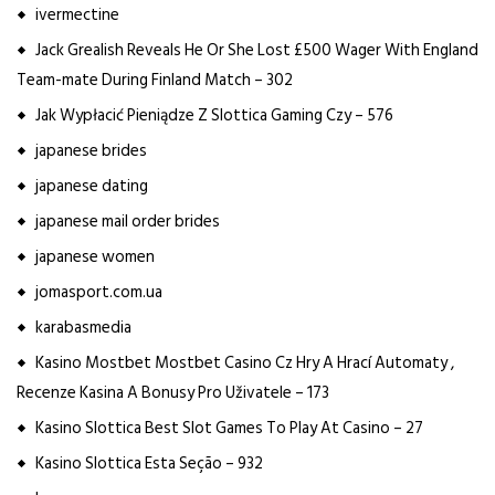
ivermectine
Jack Grealish Reveals He Or She Lost £500 Wager With England
Team-mate During Finland Match – 302
Jak Wypłacić Pieniądze Z Slottica Gaming Czy – 576
japanese brides
japanese dating
japanese mail order brides
japanese women
jomasport.com.ua
karabasmedia
Kasino Mostbet Mostbet Casino Cz Hry A Hrací Automaty ,
Recenze Kasina A Bonusy Pro Uživatele – 173
Kasino Slottica Best Slot Games To Play At Casino – 27
Kasino Slottica Esta Seção – 932