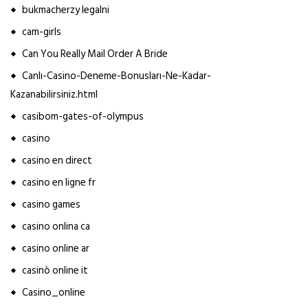
bukmacherzy legalni
cam-girls
Can You Really Mail Order A Bride
Canlı-Casino-Deneme-Bonusları-Ne-Kadar-
Kazanabilirsiniz.html
casibom-gates-of-olympus
casino
casino en direct
casino en ligne fr
casino games
casino onlina ca
casino online ar
casinò online it
Casino_online