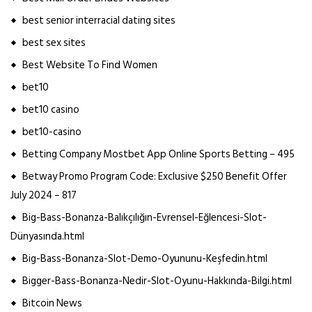
best senior interracial dating sites
best sex sites
Best Website To Find Women
bet10
bet10 casino
bet10-casino
Betting Company Mostbet App Online Sports Betting – 495
Betway Promo Program Code: Exclusive $250 Benefit Offer
July 2024 – 817
Big-Bass-Bonanza-Balıkçılığın-Evrensel-Eğlencesi-Slot-
Dünyasında.html
Big-Bass-Bonanza-Slot-Demo-Oyununu-Keşfedin.html
Bigger-Bass-Bonanza-Nedir-Slot-Oyunu-Hakkında-Bilgi.html
Bitcoin News