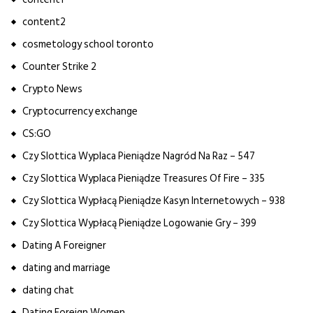
content2
cosmetology school toronto
Counter Strike 2
Crypto News
Cryptocurrency exchange
CS:GO
Czy Slottica Wyplaca Pieniądze Nagród Na Raz – 547
Czy Slottica Wyplaca Pieniądze Treasures Of Fire – 335
Czy Slottica Wypłacą Pieniądze Kasyn Internetowych – 938
Czy Slottica Wypłacą Pieniądze Logowanie Gry – 399
Dating A Foreigner
dating and marriage
dating chat
Dating Foreign Women