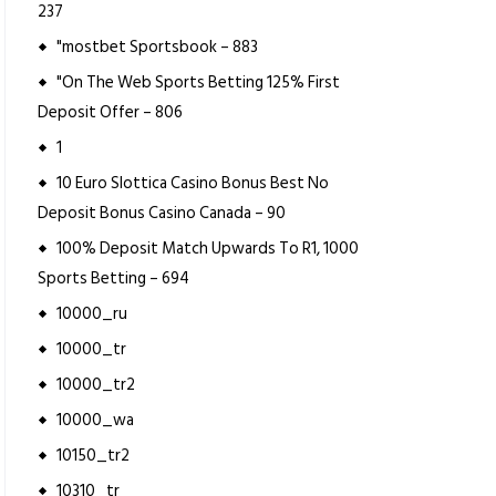
237
"mostbet Sportsbook – 883
"On The Web Sports Betting 125% First
Deposit Offer – 806
1
10 Euro Slottica Casino Bonus Best No
Deposit Bonus Casino Canada – 90
100% Deposit Match Upwards To R1, 1000
Sports Betting – 694
10000_ru
10000_tr
10000_tr2
10000_wa
10150_tr2
10310_tr