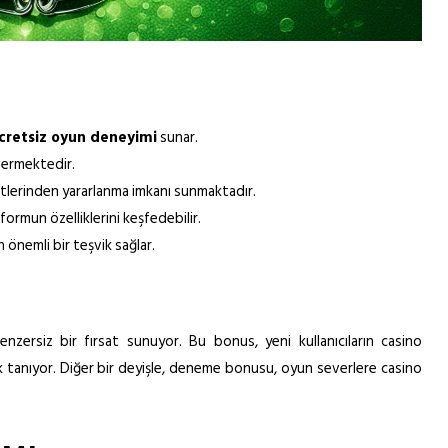
cretsiz oyun deneyimi
sunar.
vermektedir.
tlerinden yararlanma imkanı sunmaktadır.
ormun özelliklerini keşfedebilir.
 önemli bir teşvik sağlar.
enzersiz bir fırsat sunuyor. Bu bonus, yeni kullanıcıların casino
k tanıyor. Diğer bir deyişle, deneme bonusu, oyun severlere casino