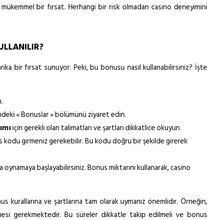
 mükemmel bir fırsat. Herhangi bir risk olmadan casino deneyimini
ULLANILIR?
ka bir fırsat sunuyor. Peki, bu bonusu nasıl kullanabilirsiniz? İşte
n.
indeki « Bonuslar » bölümünü ziyaret edin.
ımı
için gerekli olan talimatları ve şartları dikkatlice okuyun.
s kodu girmeniz gerekebilir. Bu kodu doğru bir şekilde girerek
oynamaya başlayabilirsiniz. Bonus miktarını kullanarak, casino
s kurallarına ve şartlarına tam olarak uymanız önemlidir. Örneğin,
lmesi gerekmektedir. Bu süreler dikkatle takip edilmeli ve bonus