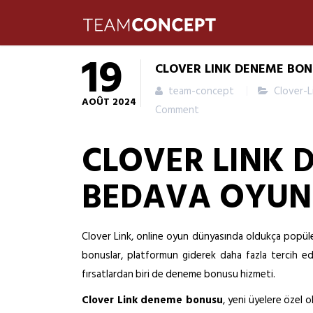
19
CLOVER LINK DENEME BON
team-concept
Clover-
AOÛT
2024
Comment
CLOVER LINK 
BEDAVA OYUN 
Clover Link, online oyun dünyasında oldukça popüler 
bonuslar, platformun giderek daha fazla tercih ed
fırsatlardan biri de deneme bonusu hizmeti.
Clover Link deneme bonusu
, yeni üyelere özel 