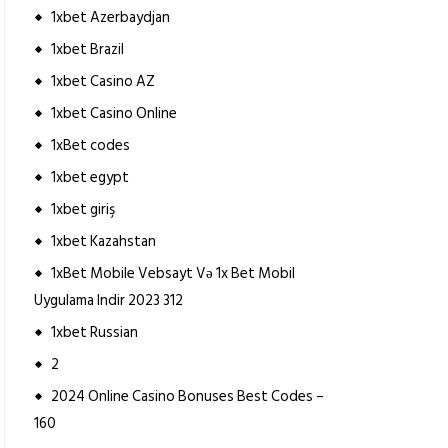
1xbet Azerbaydjan
1xbet Brazil
1xbet Casino AZ
1xbet Casino Online
1xBet codes
1xbet egypt
1xbet giriş
1xbet Kazahstan
1xBet Mobile Vebsayt Və 1x Bet Mobil
Uygulama Indir 2023 312
1xbet Russian
2
2024 Online Casino Bonuses Best Codes –
160