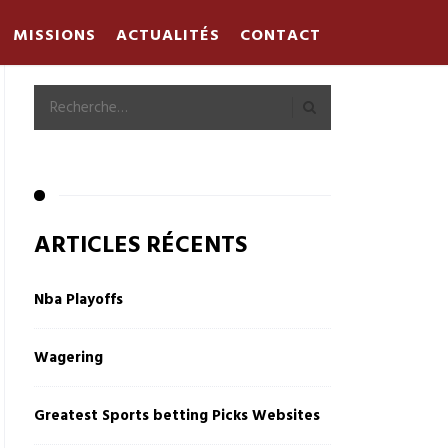
MISSIONS
ACTUALITÉS
CONTACT
ARTICLES RÉCENTS
Nba Playoffs
Wagering
Greatest Sports betting Picks Websites