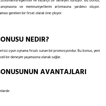
utkunlarına eğlenceli ve kazançlı bir deneyim sunuyor. Bu bonus,
nışmasına ve memnuniyetlerini artırmasına yardımcı oluyor.
maması gereken bir fırsat olarak öne çıkıyor.
BONUSU NEDIR?
etsiz oyun oynama fırsatı sunan bir promosyondur. Bu bonus, yeni
celi bir deneyim yaşamasına olanak sağlar.
 BONUSUNUN AVANTAJLARI
lardır: