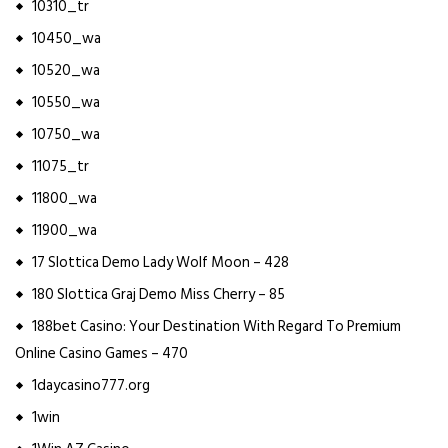
10310_tr
10450_wa
10520_wa
10550_wa
10750_wa
11075_tr
11800_wa
11900_wa
17 Slottica Demo Lady Wolf Moon – 428
180 Slottica Graj Demo Miss Cherry – 85
188bet Casino: Your Destination With Regard To Premium
Online Casino Games – 470
1daycasino777.org
1win