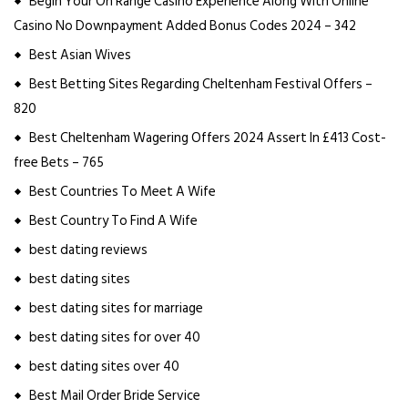
Begin Your On Range Casino Experience Along With Online
Casino No Downpayment Added Bonus Codes 2024 – 342
Best Asian Wives
Best Betting Sites Regarding Cheltenham Festival Offers –
820
Best Cheltenham Wagering Offers 2024 Assert In £413 Cost-
free Bets – 765
Best Countries To Meet A Wife
Best Country To Find A Wife
best dating reviews
best dating sites
best dating sites for marriage
best dating sites for over 40
best dating sites over 40
Best Mail Order Bride Service