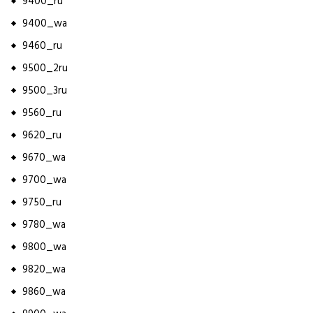
9400_ru
9400_wa
9460_ru
9500_2ru
9500_3ru
9560_ru
9620_ru
9670_wa
9700_wa
9750_ru
9780_wa
9800_wa
9820_wa
9860_wa