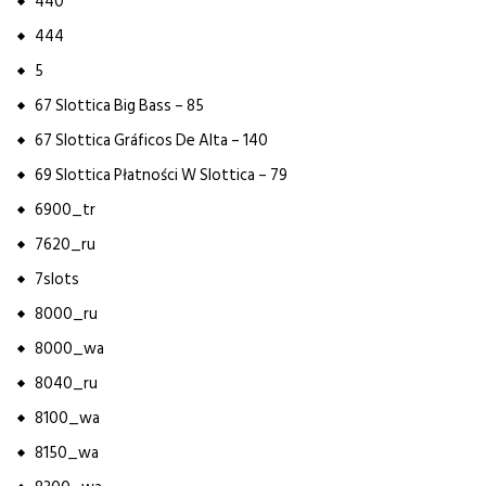
440
444
5
67 Slottica Big Bass – 85
67 Slottica Gráficos De Alta – 140
69 Slottica Płatności W Slottica – 79
6900_tr
7620_ru
7slots
8000_ru
8000_wa
8040_ru
8100_wa
8150_wa