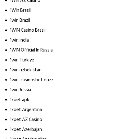
1Win AZ Casino
1Win Brasil
1win Brazil
1WIN Casino Brasil
1win India
1WIN Official In Russia
1win Turkiye
1win uzbekistan
1win-casinosbet.buzz
1winRussia
1xbet apk
1xbet Argentina
1xbet AZ Casino
1xbet Azerbajan