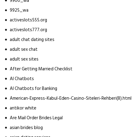
9900_wa
9925_wa
activeslots555.org
activeslots777.org
adult chat dating sites
adult sex chat
adult sex sites
After Getting Married Checklist
AI Chatbots
AI Chatbots for Banking
American-Express-Kabul-Eden-Casino-Siteleri-Rehberi(8).html
antikor white
Are Mail Order Brides Legal
asian brides blog