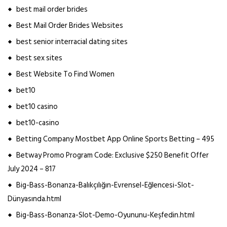
best mail order brides
Best Mail Order Brides Websites
best senior interracial dating sites
best sex sites
Best Website To Find Women
bet10
bet10 casino
bet10-casino
Betting Company Mostbet App Online Sports Betting – 495
Betway Promo Program Code: Exclusive $250 Benefit Offer
July 2024 – 817
Big-Bass-Bonanza-Balıkçılığın-Evrensel-Eğlencesi-Slot-
Dünyasında.html
Big-Bass-Bonanza-Slot-Demo-Oyununu-Keşfedin.html