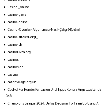
Casino_online
casino-game
casino-online
Casino-Oyunları-Algoritması-Nasıl-Çalışır(4).html
casino-siteleri-ekşi_1
casino-th
casinoluxth.org
casinos
casinoslot
casyno
catonvillage.org.uk
Cbd-öl Für Hunde: Fantasien Und Tipps Kontra Angstzustände
– 348
Champions League 2024: Uefas Decision To Team Up Using A