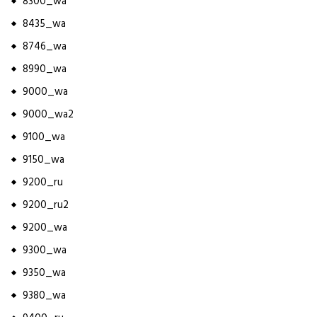
8300_wa
8435_wa
8746_wa
8990_wa
9000_wa
9000_wa2
9100_wa
9150_wa
9200_ru
9200_ru2
9200_wa
9300_wa
9350_wa
9380_wa