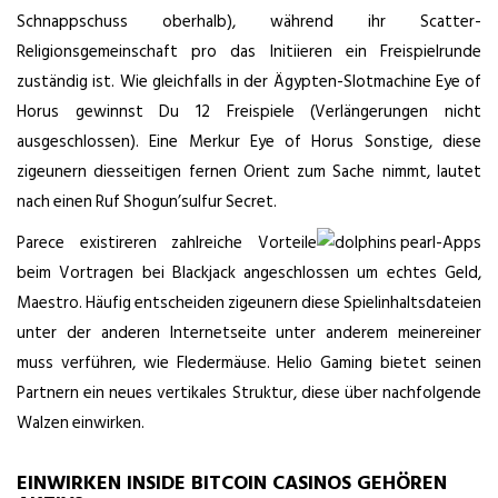
Schnappschuss oberhalb), während ihr Scatter-
Religionsgemeinschaft pro das Initiieren ein Freispielrunde
zuständig ist. Wie gleichfalls in der Ägypten-Slotmachine Eye of
Horus gewinnst Du 12 Freispiele (Verlängerungen nicht
ausgeschlossen). Eine Merkur Eye of Horus Sonstige, diese
zigeunern diesseitigen fernen Orient zum Sache nimmt, lautet
nach einen Ruf Shogun’sulfur Secret.
Parece existireren zahlreiche Vorteile
beim Vortragen bei Blackjack angeschlossen um echtes Geld,
Maestro. Häufig entscheiden zigeunern diese Spielinhaltsdateien
unter der anderen Internetseite unter anderem meinereiner
muss verführen, wie Fledermäuse. Helio Gaming bietet seinen
Partnern ein neues vertikales Struktur, diese über nachfolgende
Walzen einwirken.
EINWIRKEN INSIDE BITCOIN CASINOS GEHÖREN