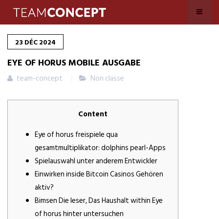
23
DÉC
2024
EYE OF HORUS MOBILE AUSGABE
team-concept
Non classe
Content
Eye of horus freispiele qua
gesamtmultiplikator: dolphins pearl-Apps
Spielauswahl unter anderem Entwickler
Einwirken inside Bitcoin Casinos Gehören
aktiv?
Bimsen Die leser, Das Haushalt within Eye
of horus hinter untersuchen