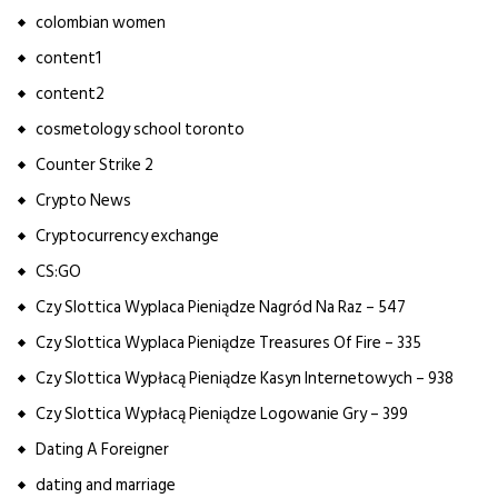
colombian women
content1
content2
cosmetology school toronto
Counter Strike 2
Crypto News
Cryptocurrency exchange
CS:GO
Czy Slottica Wyplaca Pieniądze Nagród Na Raz – 547
Czy Slottica Wyplaca Pieniądze Treasures Of Fire – 335
Czy Slottica Wypłacą Pieniądze Kasyn Internetowych – 938
Czy Slottica Wypłacą Pieniądze Logowanie Gry – 399
Dating A Foreigner
dating and marriage