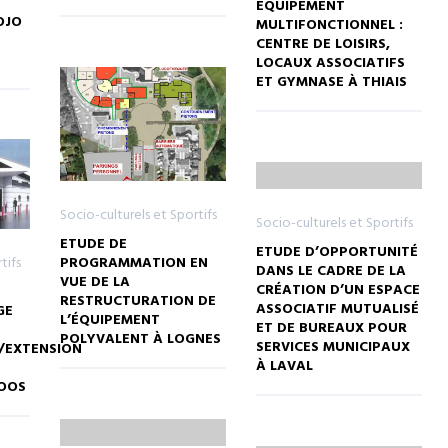
ÉQUIPEMENT
OJO
MULTIFONCTIONNEL :
CENTRE DE LOISIRS,
LOCAUX ASSOCIATIFS
ET GYMNASE À THIAIS
Socio-culturels et Sportifs
Socio-culturels et Sportifs
ETUDE DE
ETUDE D’OPPORTUNITÉ
tifs
PROGRAMMATION EN
DANS LE CADRE DE LA
VUE DE LA
CRÉATION D’UN ESPACE
RESTRUCTURATION DE
ASSOCIATIF MUTUALISÉ
GE
L’ÉQUIPEMENT
ET DE BUREAUX POUR
POLYVALENT À LOGNES
SERVICES MUNICIPAUX
/EXTENSION
À LAVAL
BOOS