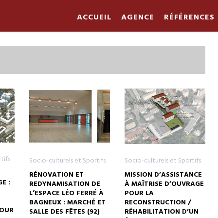
ACCUEIL
AGENCE
RÉFÉRENCES
tifs
Socio-culturels et Sportifs
Socio-culturels et Sportifs
RÉNOVATION ET
MISSION D’ASSISTANCE
E :
REDYNAMISATION DE
À MAÎTRISE D’OUVRAGE
L’ESPACE LÉO FERRÉ À
POUR LA
BAGNEUX : MARCHÉ ET
RECONSTRUCTION /
POUR
SALLE DES FÊTES (92)
RÉHABILITATION D’UN