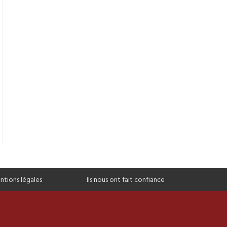
ntions légales
Ils nous ont fait confiance