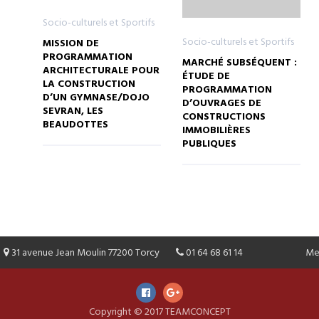
Socio-culturels et Sportifs
Socio-culturels et Sportifs
MISSION DE
PROGRAMMATION
MARCHÉ SUBSÉQUENT :
ARCHITECTURALE POUR
ÉTUDE DE
LA CONSTRUCTION
PROGRAMMATION
D’UN GYMNASE/DOJO
D’OUVRAGES DE
SEVRAN, LES
CONSTRUCTIONS
BEAUDOTTES
IMMOBILIÈRES
PUBLIQUES
31 avenue Jean Moulin 77200 Torcy
01 64 68 61 14
Me
Copyright © 2017 TEAMCONCEPT