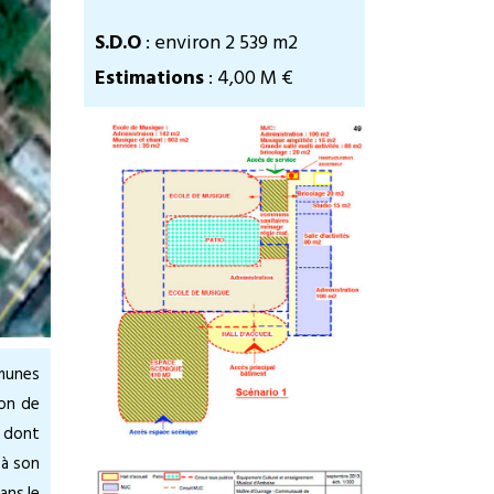
S.D.O
: environ 2 539 m2
Estimations
: 4,00 M €
mmunes
ion de
e dont
à son
ans le