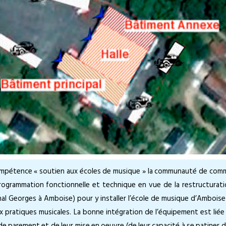
compétence « soutien aux écoles de musique » la communauté de co
ogrammation fonctionnelle et technique en vue de la restructurat
inal Georges à Amboise) pour y installer l’école de musique d’Ambois
pratiques musicales. La bonne intégration de l’équipement est liée 
de parement et de leur mise en oeuvre (de leur capacité à se patiner d